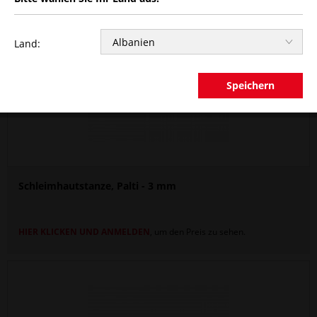
Land:
Speichern
Schleimhautstanze, Palti - 3 mm
HIER KLICKEN UND ANMELDEN
, um den Preis zu sehen.