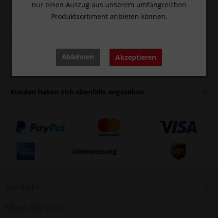
Bewertungen
0
nur einen Auszug aus unserem umfangreichen
Produktsortiment anbieten können.
Bewertungen lesen, schreiben und diskutieren...
mehr
Zubehör
1
Ablehnen
Akzeptieren
Kunden kauften auch
Kunden haben sich ebenfalls angesehen
Kontakt
Shop Service