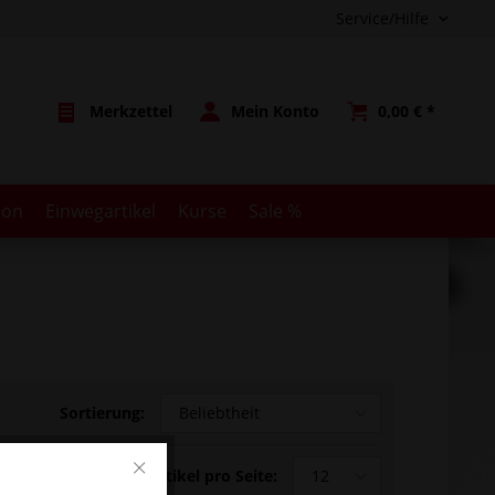
Service/Hilfe
Merkzettel
Mein Konto
0,00 € *
ion
Einwegartikel
Kurse
Sale %
Sortierung:
Artikel pro Seite: