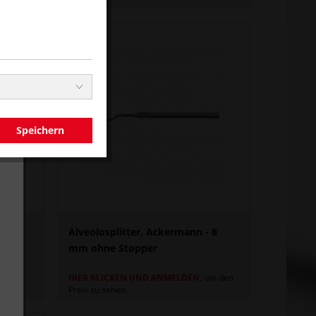
Speichern
- 6
Alveolosplitter, Ackermann - 8
mm ohne Stopper
 um den
HIER KLICKEN UND ANMELDEN
, um den
Preis zu sehen.