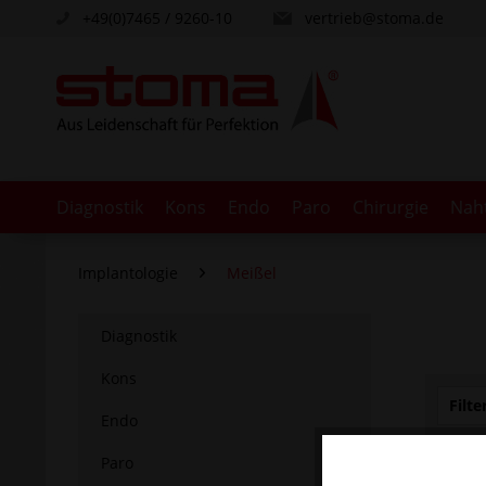
+49(0)7465 / 9260-10
vertrieb@stoma.de
Diagnostik
Kons
Endo
Paro
Chirurgie
Nah
Implantologie
Meißel
Diagnostik
Kons
Filte
Endo
Paro