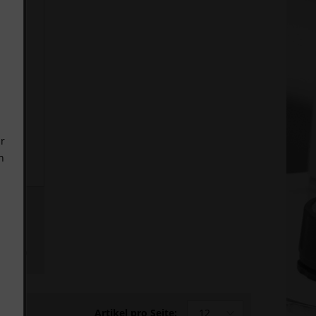
r
n
- 6
 um den
Artikel pro Seite: