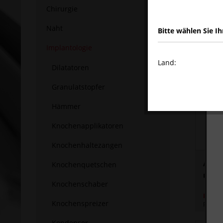
Chirurgie
Naht
Bitte wählen Sie Ih
Implantologie
Land:
Dilatatoren
Granulatstopfer
Hämmer
Knochenapplikatoren
Knochenhaltezangen
Alveo
Knochenquetschen
mm o
Knochenschaber
HIER 
Knochenspreizer
Preis z
Kondenser