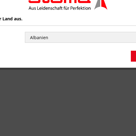
r Land aus.
losplitter, Ackermann - 4
Alveolosplitter, Ackermann 
hne Stopper
mm ohne Stopper
KLICKEN UND ANMELDEN
, um den
HIER KLICKEN UND ANMELDEN
,
u sehen.
Preis zu sehen.