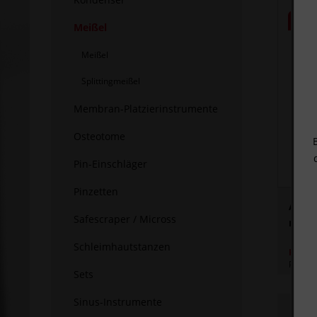
Meißel
Meißel
Splittingmeißel
Membran-Platzierinstrumente
Osteotome
Pin-Einschläger
Pinzetten
Alveo
Safescraper / Micross
mm o
Schleimhautstanzen
HIER 
Preis z
Sets
Sinus-Instrumente