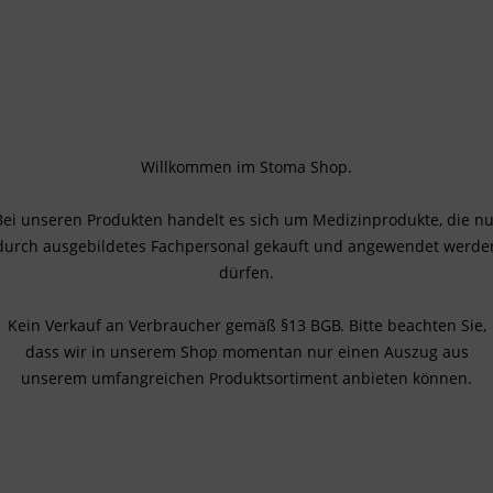
Willkommen im Stoma Shop.
Bei unseren Produkten handelt es sich um Medizinprodukte, die nu
durch ausgebildetes Fachpersonal gekauft und angewendet werde
dürfen.
losplitter, Ackermann - 10
Alveolosplitter, Ackermann 
Kein Verkauf an Verbraucher gemäß §13 BGB. Bitte beachten Sie,
hne Stopper
mm mit Stopper
dass wir in unserem Shop momentan nur einen Auszug aus
unserem umfangreichen Produktsortiment anbieten können.
KLICKEN UND ANMELDEN
, um den
HIER KLICKEN UND ANMELDEN
,
u sehen.
Preis zu sehen.