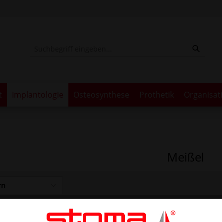
t
Implantologie
Osteosynthese
Prothetik
Organisat
Meißel
rn