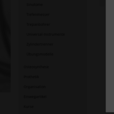
Sinutome
Tiefenmesser
Trepanbohrer
Universal-Instrumente
Zylindertrenner
Übungsmodelle
Osteosynthese
Prothetik
Organisation
Einwegartikel
Kurse