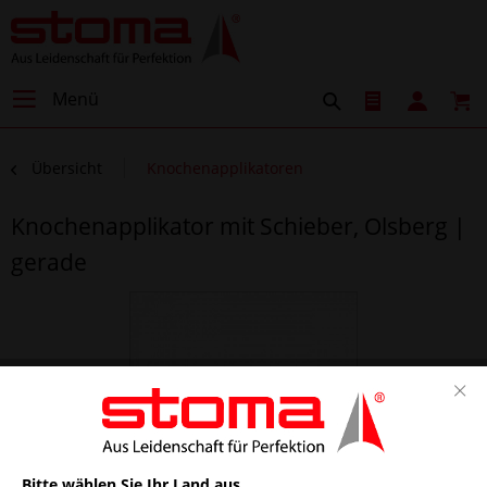
Menü
Übersicht
Knochenapplikatoren
Knochenapplikator mit Schieber, Olsberg |
gerade
Bitte wählen Sie Ihr Land aus.