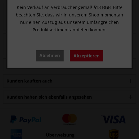
Kein Verkauf an Verbraucher gemäß §13 BGB. Bitte
Beschreibung
beachten Sie, dass wir in unserem Shop momentan
Der offene Knochenapplikator mit Schieber (Kolben) bietet
nur einen Auszug aus unserem umfangreichen
den Vorteil der einhändigen Aufnahme...
mehr
Produktsortiment anbieten können.
Bewertungen
1
Bewertungen lesen, schreiben und diskutieren...
mehr
Ablehnen
Akzeptieren
Zubehör
2
Kunden kauften auch
Kunden haben sich ebenfalls angesehen