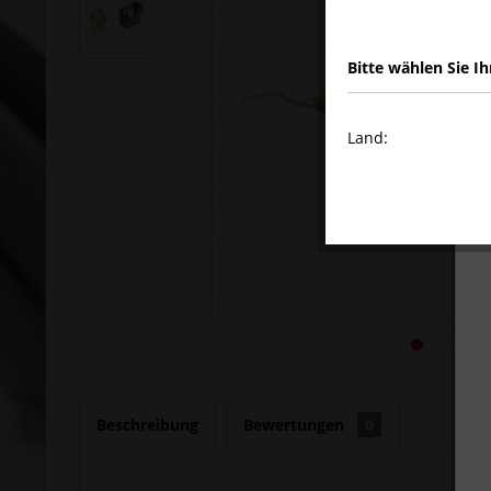
Bitte wählen Sie Ih
Land:
Beschreibung
Bewertungen
0